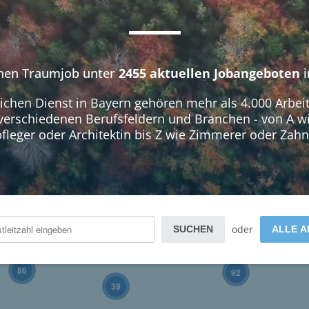
64
inen Traumjob unter
2455 aktuellen Jobangeboten
i
232
54
hen Dienst in Bayern gehören mehr als 4.000 Arbeit
en verschiedenen Berufsfeldern und Branchen - von A 
fleger oder Architektin bis Z wie Zimmerer oder Zahn
403
37
155
160
oder
SUCHEN
ALLE A
86
92
39