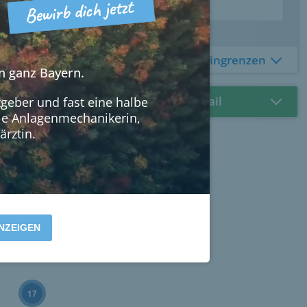
Ort oder Postleitzahl
2455 Stellen weiter eingrenzen
n ganz Bayern.
181
Jobangebote per E-Mail
geber und fast eine halbe
wie Anlagenmechanikerin,
27
ärztin.
50
NZEIGEN
17