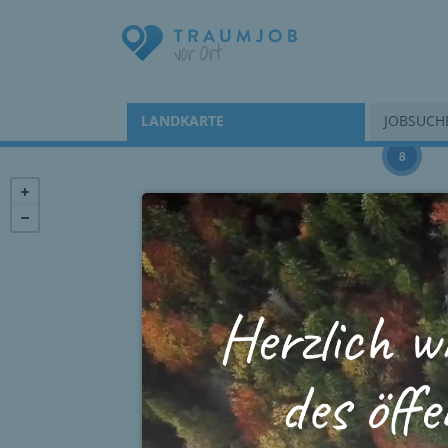
LANDKARTE
JOBSUCH
8
265
54