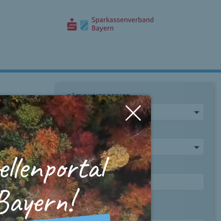
TÄTIGKEITSGEBIET
Bitte wählen
DIENSTVERHÄLTNIS
Bitte wählen
WAS
Stichwort oder Jobtitel
WO